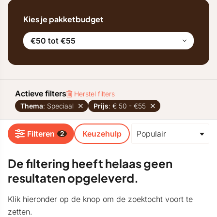
Kies je pakketbudget
€50 tot €55
Actieve filters
Herstel filters
Thema
: Speciaal
Prijs
: € 50 - €55
Filteren
Keuzehulp
2
De filtering heeft helaas geen
resultaten opgeleverd.
Klik hieronder op de knop om de zoektocht voort te
zetten.