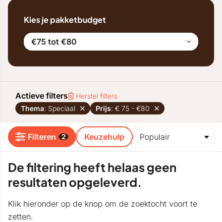
Kies je pakketbudget
€75 tot €80
Actieve filters
Herstel filters
Thema
: Speciaal
Prijs
: € 75 - €80
Filteren
Keuzehulp
2
De filtering heeft helaas geen
resultaten opgeleverd.
Klik hieronder op de knop om de zoektocht voort te
zetten.