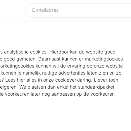
als analytische cookies. Hierdoor kan de website goed
e goed gemeten. Daarnaast kunnen er marketingcookies
Helpdesk
Alg
marketingcookies kunnen wij de ervaring op onze website
Veelgestelde vragen
Sho
unnen je namelijk nuttige advertenties laten zien en zo
Klantenservice
Maa
e? Lees hier alles in onze
cookieverklaring
. Liever toch
Ker
eigeren
. We plaatsen dan enkel het standaardpakket
Bel ons
Bela
t je voorkeuren later nog aanpassen op de voorkeuren
085 301 22 55 (NL)
Tra
E-mail ons
service@kerstpakketonline.nl