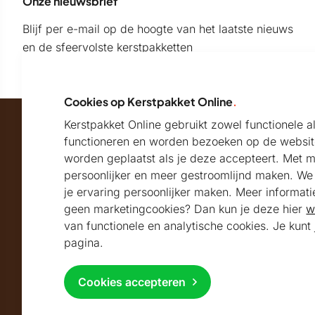
Onze nieuwsbrief
Blijf per e-mail op de hoogte van het laatste nieuws
en de sfeervolste kerstpakketten
Cookies op Kerstpakket Online
.
Kerstpakket Online gebruikt zowel functionele 
Maatschappelijk partner van
functioneren en worden bezoeken op de websit
worden geplaatst als je deze accepteert. Met 
persoonlijker en meer gestroomlijnd maken. We k
Beoordeeld met
je ervaring persoonlijker maken. Meer informati
geen marketingcookies? Dan kun je deze hier
w
9.2
Uitstekend
beoordeeld
van functionele en analytische cookies. Je kun
Volg ons
pagina.
Cookies accepteren