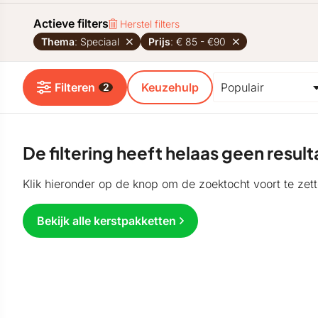
Actieve filters
Herstel filters
Thema
: Speciaal
Prijs
: € 85 - €90
Filteren
Keuzehulp
2
De filtering heeft helaas geen resu
Klik hieronder op de knop om de zoektocht voort te zett
Bekijk alle kerstpakketten