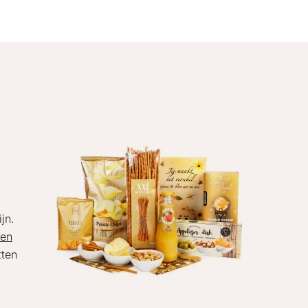
jn.
ven
tten