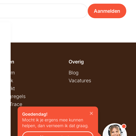
Aanmelden
emeen
Overig
wroom
Blog
twerk
Vacatures
stmarkt
stingregels
ck & Trace
Goedendag!
Mocht ik je ergens mee kunnen
helpen, dan verneem ik dat graag.