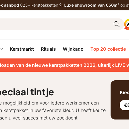
iek aanbod
825+ kerstpakketten
Luxe showroom van 650m²
op a
9
Kerstmarkt
Rituals
Wijnkado
Top 20 collectie
loaden van de nieuwe kerstpakketten 2026, uiterlijk LIVE 
ciaal tintje
Kie
 de mogelijkheid om voor iedere werknemer een
€8
n kerstpakket in uw favoriete kleur. U heeft keuze
nsen u veel succes met uw zoektocht.