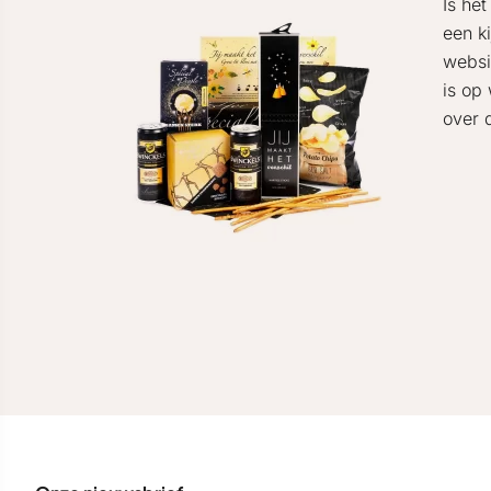
Is he
een k
websi
is op
over 