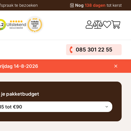
fspraak te bezoeken
Nog
138 dagen
tot kerst
Uitstekend
.2
beoordeeld
085 301 22 55
vrijdag 14-8-2026
s je pakketbudget
5 tot €90