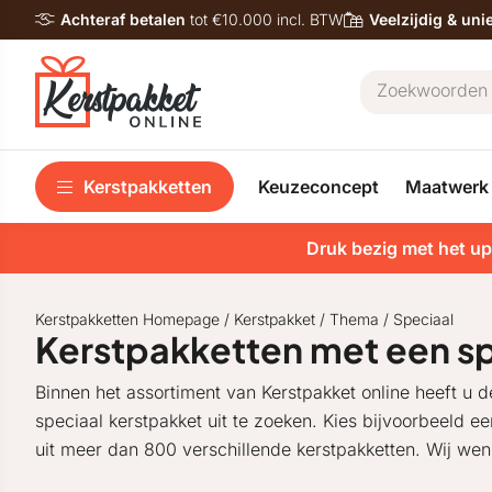
Achteraf betalen
tot €10.000 incl. BTW
Veelzijdig & un
Kerstpakketten
Keuzeconcept
Maatwerk
Druk bezig met het up
Kerstpakketten Homepage
/
Kerstpakket
/
Thema
/
Speciaal
Kerstpakketten met een spe
Binnen het assortiment van Kerstpakket online heeft u
speciaal kerstpakket uit te zoeken. Kies bijvoorbeeld ee
uit meer dan 800 verschillende kerstpakketten. Wij we