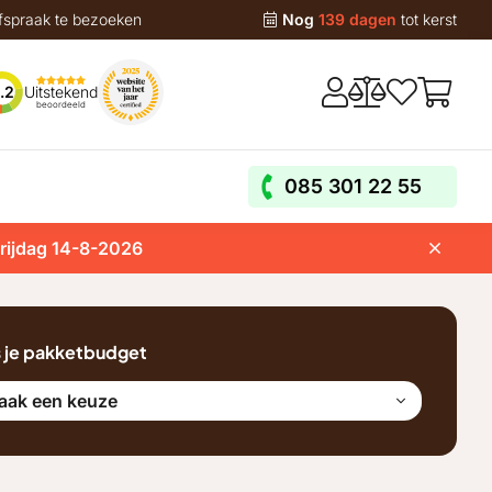
fspraak te bezoeken
Nog
139 dagen
tot kerst
Uitstekend
.2
beoordeeld
085 301 22 55
vrijdag 14-8-2026
s je pakketbudget
aak een keuze