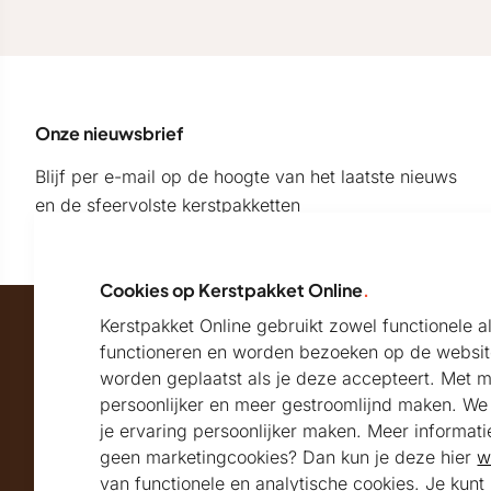
Onze nieuwsbrief
Blijf per e-mail op de hoogte van het laatste nieuws
en de sfeervolste kerstpakketten
Cookies op Kerstpakket Online
.
Kerstpakket Online gebruikt zowel functionele 
Maatschappelijk partner van
functioneren en worden bezoeken op de websit
worden geplaatst als je deze accepteert. Met 
persoonlijker en meer gestroomlijnd maken. We k
Beoordeeld met
je ervaring persoonlijker maken. Meer informati
geen marketingcookies? Dan kun je deze hier
w
9.2
Uitstekend
beoordeeld
van functionele en analytische cookies. Je kun