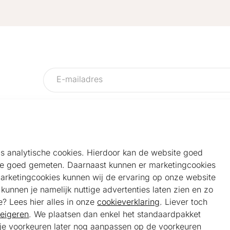
als analytische cookies. Hierdoor kan de website goed
e goed gemeten. Daarnaast kunnen er marketingcookies
Helpdesk
Alg
marketingcookies kunnen wij de ervaring op onze website
Veelgestelde vragen
Sho
unnen je namelijk nuttige advertenties laten zien en zo
Klantenservice
Maa
e? Lees hier alles in onze
cookieverklaring
. Liever toch
Ker
eigeren
. We plaatsen dan enkel het standaardpakket
Bel ons
Bela
t je voorkeuren later nog aanpassen op de voorkeuren