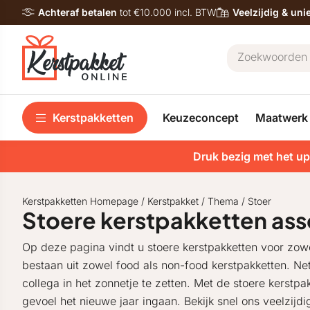
Achteraf betalen
tot €10.000 incl. BTW
Veelzijdig & un
Kerstpakketten
Keuzeconcept
Maatwerk
Druk bezig met het up
Kerstpakketten Homepage
/
Kerstpakket
/
Thema
/
Stoer
Stoere kerstpakketten ass
Op deze pagina vindt u stoere kerstpakketten voor zow
bestaan uit zowel food als non-food kerstpakketten. N
collega in het zonnetje te zetten. Met de stoere kerstp
gevoel het nieuwe jaar ingaan. Bekijk snel ons veelzijd