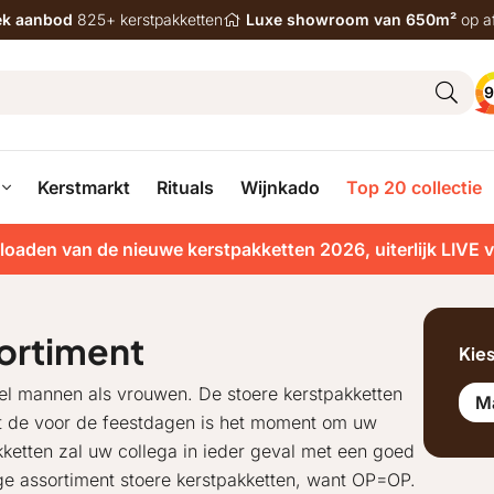
iek aanbod
825+ kerstpakketten
Luxe showroom van 650m²
op a
9
Kerstmarkt
Rituals
Wijnkado
Top 20 collectie
loaden van de nieuwe kerstpakketten 2026, uiterlijk LIVE 
ortiment
Kie
el mannen als vrouwen. De stoere kerstpakketten
M
et de voor de feestdagen is het moment om uw
akketten zal uw collega in ieder geval met een goed
ige assortiment stoere kerstpakketten, want OP=OP.