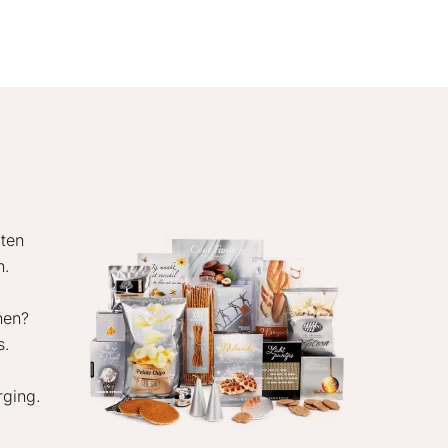
cten
n.
nen?
s.
rging.