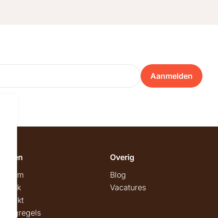
Aanmelden
emeen
Overig
wroom
Blog
twerk
Vacatures
stmarkt
stingregels