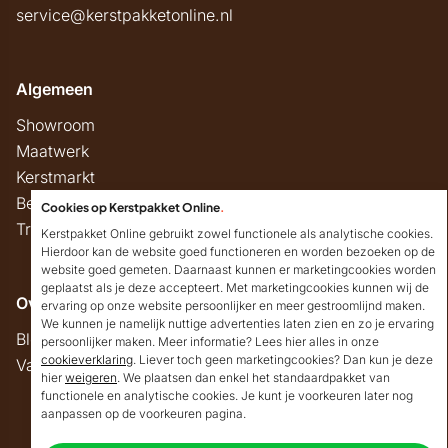
service@kerstpakketonline.nl
Algemeen
Showroom
Maatwerk
Kerstmarkt
Belastingregels
Cookies op Kerstpakket Online
.
Track & Trace
Kerstpakket Online gebruikt zowel functionele als analytische cookies.
Hierdoor kan de website goed functioneren en worden bezoeken op de
website goed gemeten. Daarnaast kunnen er marketingcookies worden
geplaatst als je deze accepteert. Met marketingcookies kunnen wij de
Overig
ervaring op onze website persoonlijker en meer gestroomlijnd maken.
We kunnen je namelijk nuttige advertenties laten zien en zo je ervaring
Blog
persoonlijker maken. Meer informatie? Lees hier alles in onze
cookieverklaring
. Liever toch geen marketingcookies? Dan kun je deze
Vacatures
hier
weigeren
. We plaatsen dan enkel het standaardpakket van
Goedendag!
functionele en analytische cookies. Je kunt je voorkeuren later nog
Mocht ik je ergens mee
aanpassen op de voorkeuren pagina.
kunnen helpen, dan
Copyright © 2026 Kerstpakket Online
verneem ik dat graag.