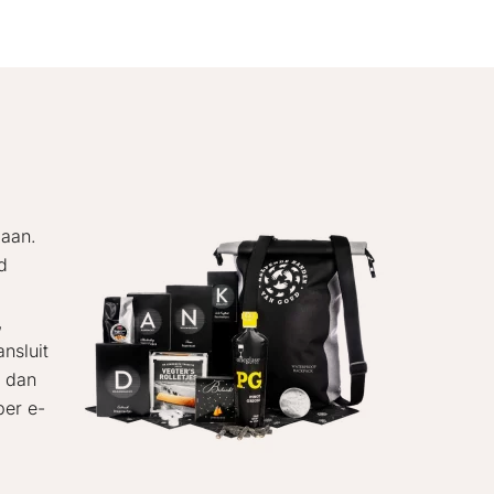
 aan.
d
,
ansluit
m dan
per e-