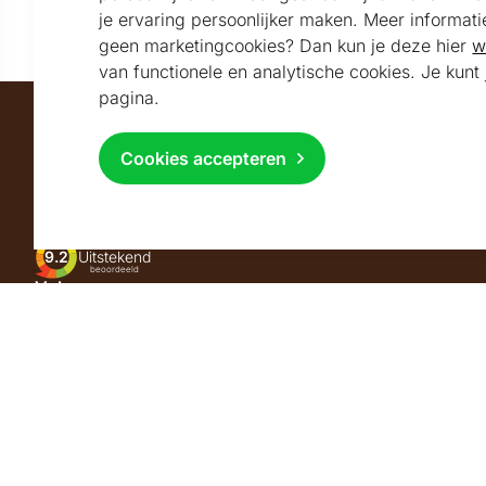
en de sfeervolste kerstpakketten
je ervaring persoonlijker maken. Meer informati
geen marketingcookies? Dan kun je deze hier
w
van functionele en analytische cookies. Je kun
pagina.
Maatschappelijk partner van
Cookies accepteren
Beoordeeld met
9.2
Uitstekend
beoordeeld
Volg ons
Copyright © 2026 Kerstpakket Online