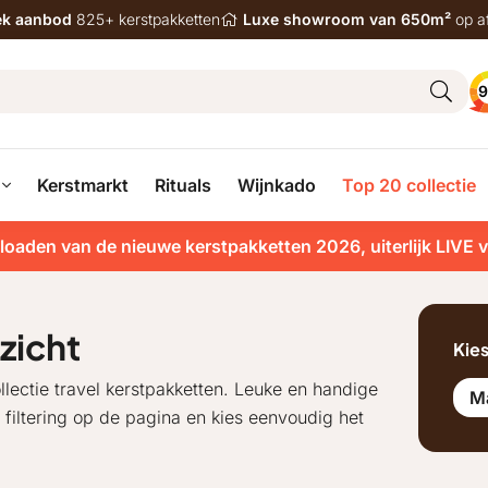
iek aanbod
825+ kerstpakketten
Luxe showroom van 650m²
op a
9
Kerstmarkt
Rituals
Wijnkado
Top 20 collectie
loaden van de nieuwe kerstpakketten 2026, uiterlijk LIVE 
zicht
Kie
lectie travel kerstpakketten. Leuke en handige
M
 filtering op de pagina en kies eenvoudig het