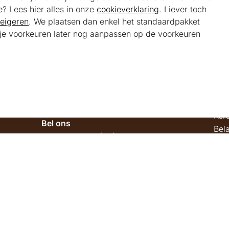
e? Lees hier alles in onze
cookieverklaring
. Liever toch
eigeren
. We plaatsen dan enkel het standaardpakket
t je voorkeuren later nog aanpassen op de voorkeuren
Helpdesk
Alg
Veelgestelde vragen
Sho
Klantenservice
Maa
Ker
Bel ons
Bela
085 301 22 55 (NL)
Tra
E-mail ons
service@kerstpakketonline.nl