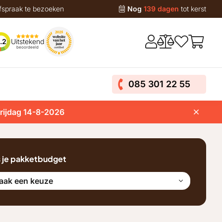
fspraak te bezoeken
Nog
139 dagen
tot kerst
Uitstekend
.2
beoordeeld
085 301 22 55
vrijdag 14-8-2026
s je pakketbudget
aak een keuze