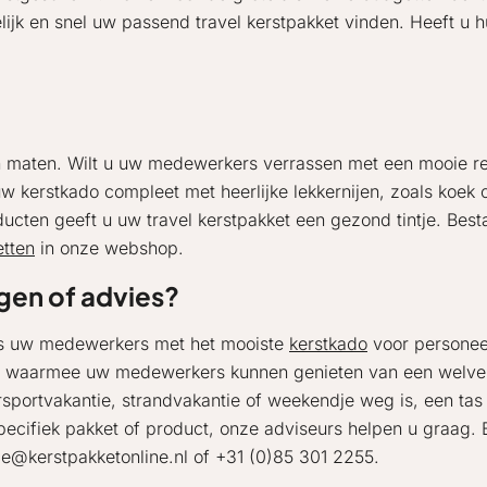
jk en snel uw passend travel kerstpakket vinden. Heeft u 
 en maten. Wilt u uw medewerkers verrassen met een mooie rei
w kerstkado compleet met heerlijke lekkernijen, zoals koek
oducten geeft u uw travel kerstpakket een gezond tintje. Bes
tten
in onze webshop.
gen of advies?
s uw medewerkers met het mooiste
kerstkado
voor personeel
r waarmee uw medewerkers kunnen genieten van een welver
rsportvakantie, strandvakantie of weekendje weg is, een tas o
pecifiek pakket of product, onze adviseurs helpen u graag. B
ce@kerstpakketonline.nl of +31 (0)85 301 2255.