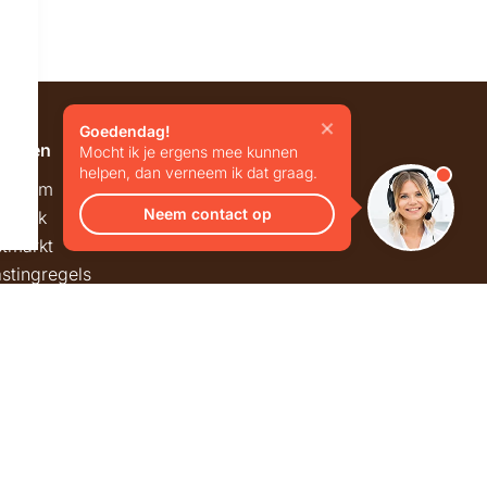
Goedendag!
emeen
Overig
Mocht ik je ergens mee kunnen
helpen, dan verneem ik dat graag.
wroom
Blog
Neem contact op
twerk
Vacatures
stmarkt
stingregels
ck & Trace
Privacy
Algemene voorwaarden
Disclaimer
Sitemap