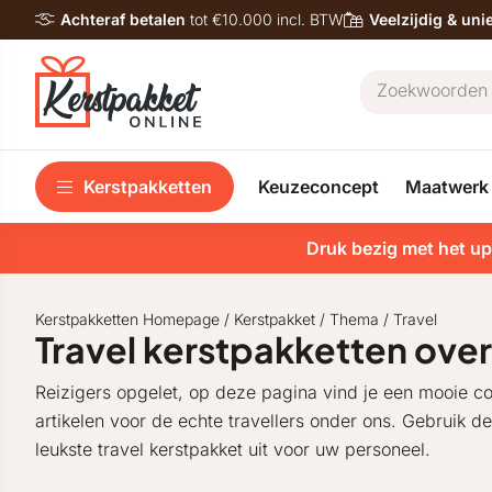
Achteraf betalen
tot €10.000 incl. BTW
Veelzijdig & un
Kerstpakketten
Keuzeconcept
Maatwerk
Druk bezig met het up
Kerstpakketten Homepage
/
Kerstpakket
/
Thema
/
Travel
Travel kerstpakketten over
Reizigers opgelet, op deze pagina vind je een mooie col
artikelen voor de echte travellers onder ons. Gebruik de
leukste travel kerstpakket uit voor uw personeel.