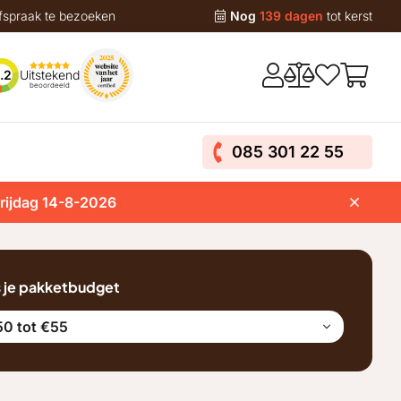
fspraak te bezoeken
Nog
139 dagen
tot kerst
Uitstekend
.2
beoordeeld
085 301 22 55
vrijdag 14-8-2026
s je pakketbudget
0 tot €55