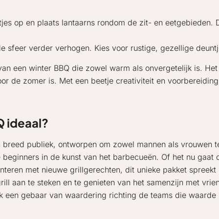
tjes op en plaats lantaarns rondom de zit- en eetgebieden. Di
sfeer verder verhogen. Kies voor rustige, gezellige deuntj
f van een winter BBQ die zowel warm als onvergetelijk is. H
voor de zomer is. Met een beetje creativiteit en voorbereidin
Q ideaal?
n breed publiek, ontworpen om zowel mannen als vrouwen te 
te beginners in de kunst van het barbecueën. Of het nu gaa
teren met nieuwe grillgerechten, dit unieke pakket spreekt 
ill aan te steken en te genieten van het samenzijn met vrien
ok een gebaar van waardering richting de teams die waard