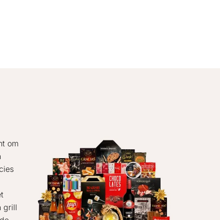
nt om
n
cies
t
grill