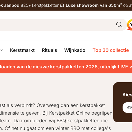
iek aanbod
825+ kerstpakketten
Luxe showroom van 650m²
op a
9
Kerstmarkt
Rituals
Wijnkado
Top 20 collectie
loaden van de nieuwe kerstpakketten 2026, uiterlijk LIVE 
Kie
ast als verbindt? Overweeg dan een kerstpakket
€5
imensie te geven. Bij Kerstpakket Online begrijpen
e team. Daarom bieden wij BBQ kerstpakketten die
en. Of het nu gaat om een winter BBQ met collega's