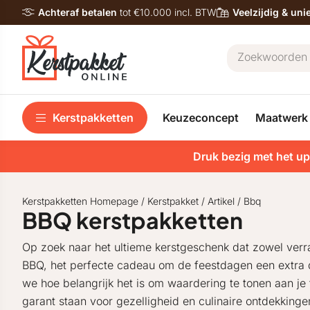
Achteraf betalen
tot €10.000 incl. BTW
Veelzijdig & un
Kerstpakketten
Keuzeconcept
Maatwerk
Druk bezig met het up
Kerstpakketten Homepage
/
Kerstpakket
/
Artikel
/
Bbq
BBQ kerstpakketten
Op zoek naar het ultieme kerstgeschenk dat zowel verr
BBQ, het perfecte cadeau om de feestdagen een extra d
we hoe belangrijk het is om waardering te tonen aan j
garant staan voor gezelligheid en culinaire ontdekking