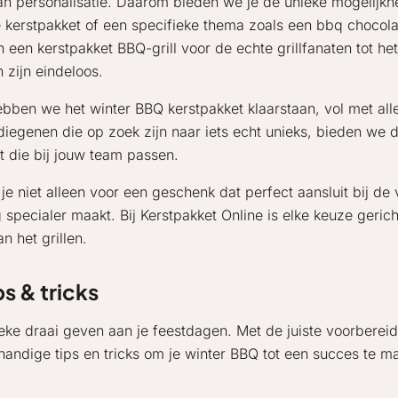
van personalisatie. Daarom bieden we je de unieke mogelijk
cue kerstpakket of een specifieke thema zoals een bbq chocol
 een kerstpakket BBQ-grill voor de echte grillfanaten tot he
 zijn eindeloos.
ebben we het winter BBQ kerstpakket klaarstaan, vol met all
diegenen die op zoek zijn naar iets echt unieks, bieden we
st die bij jouw team passen.
je niet alleen voor een geschenk dat perfect aansluit bij de
pecialer maakt. Bij Kerstpakket Online is elke keuze geric
 het grillen.
s & tricks
ke draai geven aan je feestdagen. Met de juiste voorbereidi
handige tips en tricks om je winter BBQ tot een succes te m