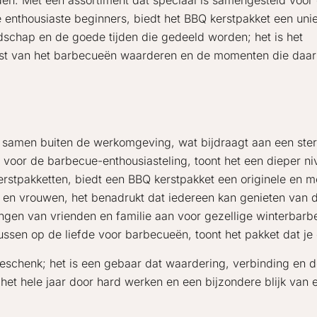
den. Met een assortiment dat speciaal is samengesteld voor
de enthousiaste beginners, biedt het BBQ kerstpakket een uni
schap en de goede tijden die gedeeld worden; het is het
nst van het barbecueën waarderen en de momenten die daa
s samen buiten de werkomgeving, wat bijdraagt aan een ste
voor de barbecue-enthousiasteling, toont het een dieper ni
rstpakketten, biedt een BBQ kerstpakket een originele en 
en vrouwen, het benadrukt dat iedereen kan genieten van de
gen van vrienden en familie aan voor gezellige winterbarb
ussen op de liefde voor barbecueën, toont het pakket dat je
eschenk; het is een gebaar dat waardering, verbinding en d
 het hele jaar door hard werken en een bijzondere blijk van 