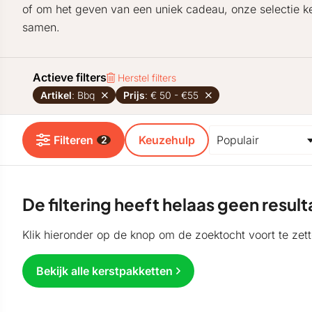
of om het geven van een uniek cadeau, onze selectie k
samen.
Actieve filters
Herstel filters
Artikel
: Bbq
Prijs
: € 50 - €55
Filteren
Keuzehulp
2
De filtering heeft helaas geen resu
Klik hieronder op de knop om de zoektocht voort te zett
Bekijk alle kerstpakketten