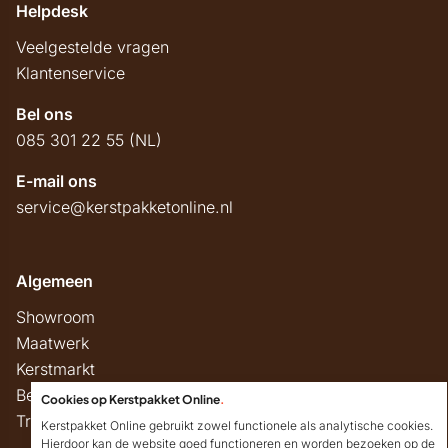
Helpdesk
Veelgestelde vragen
Klantenservice
Bel ons
085 301 22 55 (NL)
E-mail ons
service@kerstpakketonline.nl
Algemeen
Showroom
Maatwerk
Kerstmarkt
Belastingregels
Cookies op Kerstpakket Online
.
Track & Trace
Kerstpakket Online gebruikt zowel functionele als analytische cookies.
Hierdoor kan de website goed functioneren en worden bezoeken op de