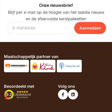
Onze nieuwsbrief
Blijf per e-mail op de hoogte van het laatste nieuws
en de sfeervolste kerstpakketten
Aanmelden
Maatschappelijk partner van
Beoordeeld met
Volg ons
9.2
Uitstekend
beoordeeld