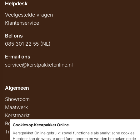
Helpdesk
Veelgestelde vragen
Klantenservice
Bel ons
085 301 22 55 (NL)
E-mail ons
service@kerstpakketonline.nl
Algemeen
Showroom
Maatwerk
Kerstmarkt
Belastingregels
Cookies op Kerstpakket Online
.
Track & Trace
Kerstpakket Online gebruikt zowel functionele als analytische cookies.
Hierdoor kan de website goed functioneren en worden bezoeken op de