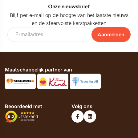
Onze nieuwsbrief
Blijf per e-mail op de hoogte van het laatste nieuws
en de sfeervolste kerstpakketten
Aanmelden
Maatschappelijk partner van
Beoordeeld met
Volg ons
9.2
Uitstekend
beoordeeld