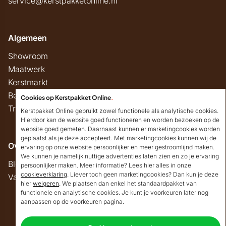
service@kerstpakketonline.nl
Algemeen
Showroom
Maatwerk
Kerstmarkt
Belastingregels
Cookies op Kerstpakket Online
.
Track & Trace
Kerstpakket Online gebruikt zowel functionele als analytische cookies.
Hierdoor kan de website goed functioneren en worden bezoeken op de
website goed gemeten. Daarnaast kunnen er marketingcookies worden
geplaatst als je deze accepteert. Met marketingcookies kunnen wij de
Overig
ervaring op onze website persoonlijker en meer gestroomlijnd maken.
We kunnen je namelijk nuttige advertenties laten zien en zo je ervaring
Blog
persoonlijker maken. Meer informatie? Lees hier alles in onze
cookieverklaring
. Liever toch geen marketingcookies? Dan kun je deze
Vacatures
hier
weigeren
. We plaatsen dan enkel het standaardpakket van
Goedendag!
functionele en analytische cookies. Je kunt je voorkeuren later nog
Mocht ik je ergens mee
aanpassen op de voorkeuren pagina.
kunnen helpen, dan
Copyright © 2026 Kerstpakket Online
verneem ik dat graag.