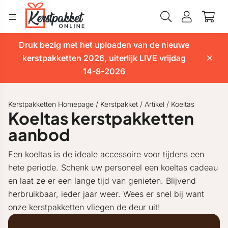
Druk bezig met het uploaden van de nieuwe
kerstpakketten 2026, uiterlijk LIVE vrijdag
14-8-2026
Kerstpakketten Homepage
/
Kerstpakket
/
Artikel
/
Koeltas
Koeltas kerstpakketten
aanbod
Een koeltas is de ideale accessoire voor tijdens een
hete periode. Schenk uw personeel een koeltas cadeau
en laat ze er een lange tijd van genieten. Blijvend
herbruikbaar, ieder jaar weer. Wees er snel bij want
onze kerstpakketten vliegen de deur uit!