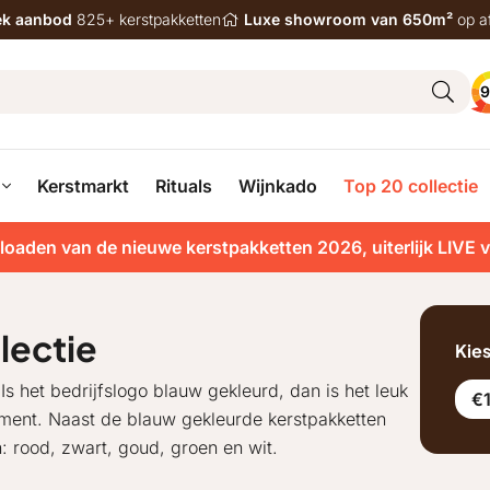
iek aanbod
825+ kerstpakketten
Luxe showroom van 650m²
op a
9
Kerstmarkt
Rituals
Wijnkado
Top 20 collectie
loaden van de nieuwe kerstpakketten 2026, uiterlijk LIVE 
lectie
Kie
Is het bedrijfslogo blauw gekleurd, dan is het leuk
€
iment. Naast de blauw gekleurde kerstpakketten
 rood, zwart, goud, groen en wit.