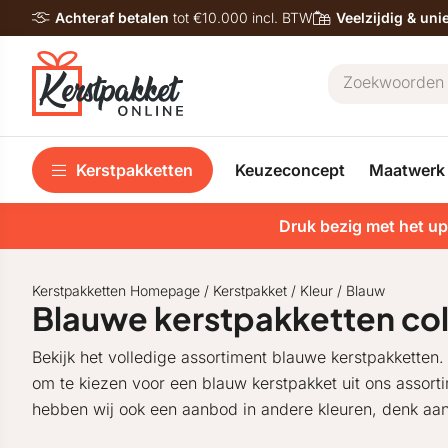
Achteraf betalen
tot €10.000 incl. BTW
Veelzijdig & un
Kerstpakketten
Keuzeconcept
Maatwerk
Druk bezig met het up
Kerstpakketten Homepage
/
Kerstpakket
/
Kleur
/
Blauw
Blauwe kerstpakketten col
Bekijk het volledige assortiment blauwe kerstpakketten. 
om te kiezen voor een blauw kerstpakket uit ons assort
hebben wij ook een aanbod in andere kleuren, denk aan: