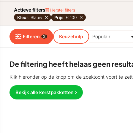
Actieve filters
Herstel filters
Kleur
: Blauw
Prijs
: € 100
Filteren
Keuzehulp
2
De filtering heeft helaas geen resu
Klik hieronder op de knop om de zoektocht voort te zett
Bekijk alle kerstpakketten