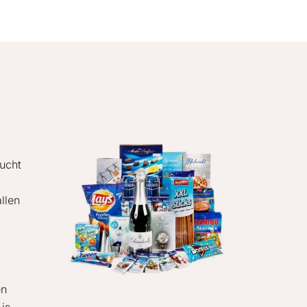
lucht
llen
en