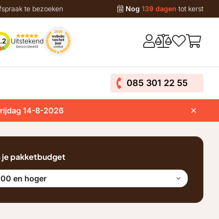
fspraak te bezoeken
Nog
139 dagen
tot kerst
Uitstekend
.2
beoordeeld
085 301 22 55
vrijdag 14-8-2026
s je pakketbudget
100 en hoger