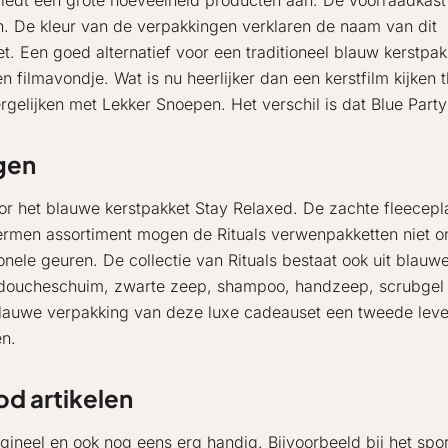
biedt een grote hoeveelheid producten aan. De voorraadkast 
en. De kleur van de verpakkingen verklaren de naam van dit
et. Een goed alternatief voor een traditioneel blauw kerstpa
een filmavondje. Wat is nu heerlijker dan een kerstfilm kijke
rgelijken met Lekker Snoepen. Het verschil is dat Blue Party
ngen
r het blauwe kerstpakket Stay Relaxed. De zachte fleecepla
thermen assortiment mogen de Rituals verwenpakketten niet 
onele geuren. De collectie van Rituals bestaat ook uit blau
t doucheschuim, zwarte zeep, shampoo, handzeep, scrubgel e
blauwe verpakking van deze luxe cadeauset een tweede leve
en.
d artikelen
gineel en ook nog eens erg handig. Bijvoorbeeld bij het spo