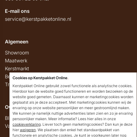
E-mail ons
service@kerstpakketonline.nl
Algemeen
Showroom
Maatwerk
Kerstmarkt
Belastingregels
Cookies op Kerstpakket Online
.
Track & Trace
Kerstpakket Online gebruikt zowel functionele als analytische cookies.
Hierdoor kan de website goed functioneren en worden bezoeken op de
website goed gemeten. Daarnaast kunnen er marketingcookies worden
geplaatst als je deze accepteert. Met marketingcookies kunnen wij de
Overig
ervaring op onze website persoonlijker en meer gestroomlijnd maken.
We kunnen je namelijk nuttige advertenties laten zien en zo je ervaring
Blog
persoonlijker maken. Meer informatie? Lees hier alles in onze
cookieverklaring
. Liever toch geen marketingcookies? Dan kun je deze
Vacatures
hier
weigeren
. We plaatsen dan enkel het standaardpakket van
Goedendag!
functionele en analytische cookies. Je kunt je voorkeuren later nog