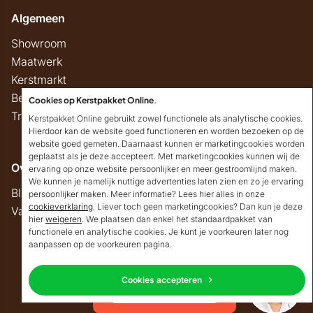
Algemeen
Showroom
Maatwerk
Kerstmarkt
Belastingregels
Cookies op Kerstpakket Online
.
Track & Trace
Kerstpakket Online gebruikt zowel functionele als analytische cookies.
Hierdoor kan de website goed functioneren en worden bezoeken op de
website goed gemeten. Daarnaast kunnen er marketingcookies worden
geplaatst als je deze accepteert. Met marketingcookies kunnen wij de
Overig
ervaring op onze website persoonlijker en meer gestroomlijnd maken.
We kunnen je namelijk nuttige advertenties laten zien en zo je ervaring
Blog
persoonlijker maken. Meer informatie? Lees hier alles in onze
cookieverklaring
. Liever toch geen marketingcookies? Dan kun je deze
Vacatures
hier
weigeren
. We plaatsen dan enkel het standaardpakket van
Goedendag!
functionele en analytische cookies. Je kunt je voorkeuren later nog
Mocht ik je ergens mee
aanpassen op de voorkeuren pagina.
kunnen helpen, dan
Copyright © 2026 Kerstpakket Online
verneem ik dat graag.
Cookies accepteren
Neem contact op
Privacy
Algemene voorwaarden
Disclaimer
Sitemap