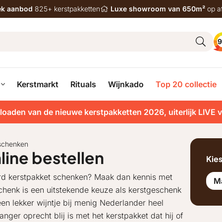
iek aanbod
825+ kerstpakketten
Luxe showroom van 650m²
op a
9
Kerstmarkt
Rituals
Wijnkado
Top 20 collectie
loaden van de nieuwe kerstpakketten 2026, uiterlijk LIVE 
eschenken
line bestellen
Kie
d kerstpakket schenken? Maak dan kennis met
M
chenk is een uitstekende keuze als kerstgeschenk
en lekker wijntje bij menig Nederlander heel
nger oprecht blij is met het kerstpakket dat hij of