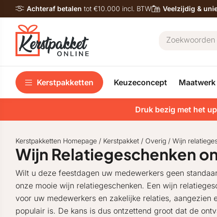
Achteraf betalen
tot €10.000 incl. BTW
Veelzijdig & un
Kerstpakketten
Keuzeconcept
Maatwerk
Druk bezig met het up
Kerstpakketten Homepage
/
Kerstpakket
/
Overig
/
Wijn relatieg
Wijn Relatiegeschenken on
Wilt u deze feestdagen uw medewerkers geen standaar
onze mooie wijn relatiegeschenken. Een wijn relatieges
voor uw medewerkers en zakelijke relaties, aangezien e
populair is. De kans is dus ontzettend groot dat de ontva