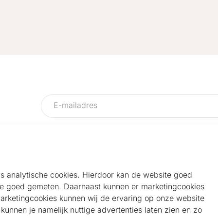
als analytische cookies. Hierdoor kan de website goed
e goed gemeten. Daarnaast kunnen er marketingcookies
Helpdesk
Alg
marketingcookies kunnen wij de ervaring op onze website
Veelgestelde vragen
Sho
unnen je namelijk nuttige advertenties laten zien en zo
Klantenservice
Maa