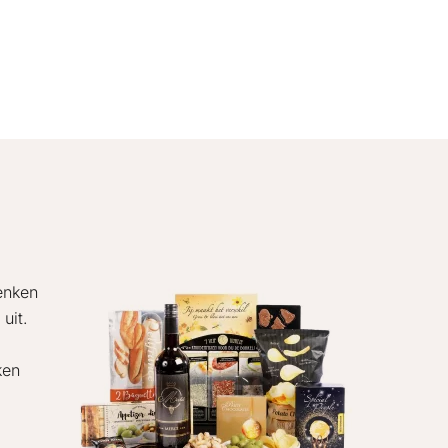
enken
uit.
ken