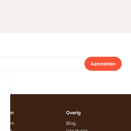
Aanmelden
emeen
Overig
wroom
Blog
twerk
Vacatures