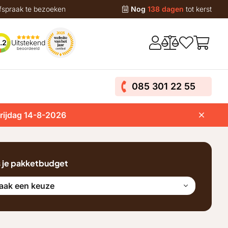
fspraak te bezoeken
Nog
138 dagen
tot kerst
Uitstekend
.2
beoordeeld
085 301 22 55
vrijdag 14-8-2026
s je pakketbudget
aak een keuze