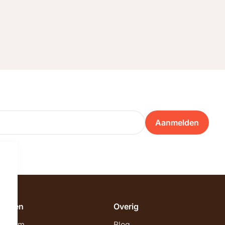
Aanmelden
emeen
Overig
wroom
Blog