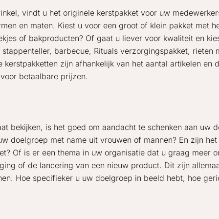
winkel, vindt u het originele kerstpakket voor uw medewerker
vormen en maten. Kiest u voor een groot of klein pakket met h
ekjes of bakproducten? Of gaat u liever voor kwaliteit en ki
, stappenteller, barbecue, Rituals verzorgingspakket, rieten
 kerstpakketten zijn afhankelijk van het aantal artikelen en
voor betaalbare prijzen.
aat bekijken, is het goed om aandacht te schenken aan uw d
 uw doelgroep met name uit vrouwen of mannen? En zijn het 
? Of is er een thema in uw organisatie dat u graag meer 
iging of de lancering van een nieuw product. Dit zijn allemaa
nen. Hoe specifieker u uw doelgroep in beeld hebt, hoe geric