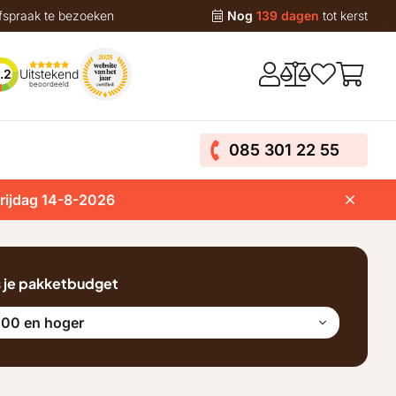
fspraak te bezoeken
Nog
139 dagen
tot kerst
Uitstekend
.2
beoordeeld
085 301 22 55
vrijdag 14-8-2026
s je pakketbudget
100 en hoger