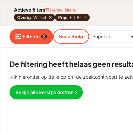
Actieve filters
Herstel filters
Overig
: Winkel
Prijs
: € 100
Filteren
Keuzehulp
2
De filtering heeft helaas geen resu
Klik hieronder op de knop om de zoektocht voort te zett
Bekijk alle kerstpakketten