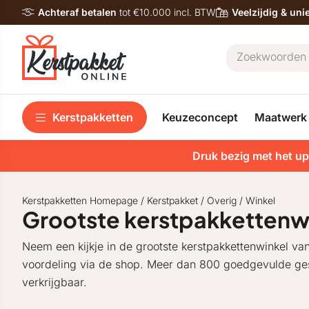
Achteraf betalen
tot €10.000 incl. BTW
Veelzijdig & un
Kerstpakketten
Keuzeconcept
Maatwerk
Druk bezig met het up
Kerstpakketten Homepage
/
Kerstpakket
/
Overig
/
Winkel
Grootste kerstpakkettenw
Neem een kijkje in de grootste kerstpakkettenwinkel va
voordeling via de shop. Meer dan 800 goedgevulde gesc
verkrijgbaar.