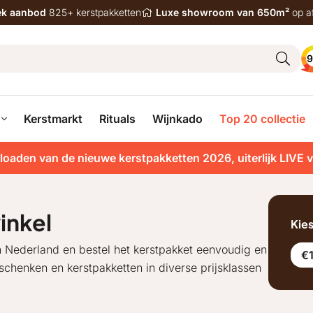
iek aanbod
825+ kerstpakketten
Luxe showroom van 650m²
op a
9
Kerstmarkt
Rituals
Wijnkado
Top 20 collectie
loaden van de nieuwe kerstpakketten 2026, uiterlijk LIVE 
inkel
Kie
n Nederland en bestel het kerstpakket eenvoudig en
€
henken en kerstpakketten in diverse prijsklassen