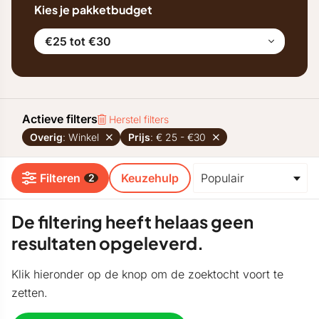
Kies je pakketbudget
€25 tot €30
Actieve filters
Herstel filters
Overig
: Winkel
Prijs
: € 25 - €30
Filteren
Keuzehulp
2
De filtering heeft helaas geen
resultaten opgeleverd.
Klik hieronder op de knop om de zoektocht voort te
zetten.