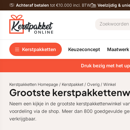
Achteraf betalen
tot €10.000 incl. BTW
Veelzijdig & un
Kerstpakketten
Keuzeconcept
Maatwerk
Druk bezig met het up
Kerstpakketten Homepage
/
Kerstpakket
/
Overig
/
Winkel
Grootste kerstpakkettenw
Neem een kijkje in de grootste kerstpakkettenwinkel va
voordeling via de shop. Meer dan 800 goedgevulde gesc
verkrijgbaar.