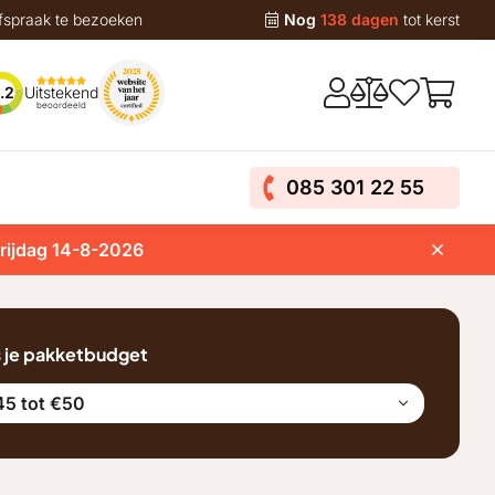
fspraak te bezoeken
Nog
138 dagen
tot kerst
Uitstekend
.2
beoordeeld
085 301 22 55
vrijdag 14-8-2026
s je pakketbudget
45 tot €50