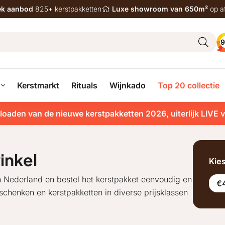
iek aanbod
825+ kerstpakketten
Luxe showroom van 650m²
op a
9
Kerstmarkt
Rituals
Wijnkado
Top 20 collectie
loaden van de nieuwe kerstpakketten 2026, uiterlijk LIVE 
inkel
Kie
n Nederland en bestel het kerstpakket eenvoudig en
€
henken en kerstpakketten in diverse prijsklassen