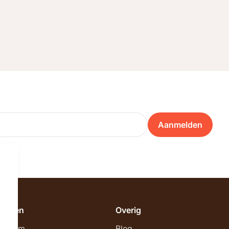
Aanmelden
emeen
Overig
wroom
Blog