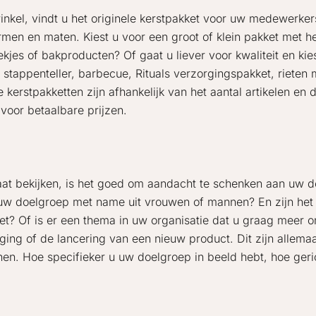
winkel, vindt u het originele kerstpakket voor uw medewerker
vormen en maten. Kiest u voor een groot of klein pakket met h
ekjes of bakproducten? Of gaat u liever voor kwaliteit en ki
, stappenteller, barbecue, Rituals verzorgingspakket, rieten
 kerstpakketten zijn afhankelijk van het aantal artikelen en
voor betaalbare prijzen.
aat bekijken, is het goed om aandacht te schenken aan uw d
 uw doelgroep met name uit vrouwen of mannen? En zijn het 
? Of is er een thema in uw organisatie dat u graag meer 
iging of de lancering van een nieuw product. Dit zijn allemaa
nen. Hoe specifieker u uw doelgroep in beeld hebt, hoe geric