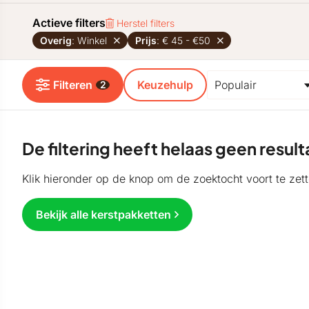
Actieve filters
Herstel filters
Overig
: Winkel
Prijs
: € 45 - €50
Filteren
Keuzehulp
2
De filtering heeft helaas geen resu
Klik hieronder op de knop om de zoektocht voort te zett
Bekijk alle kerstpakketten