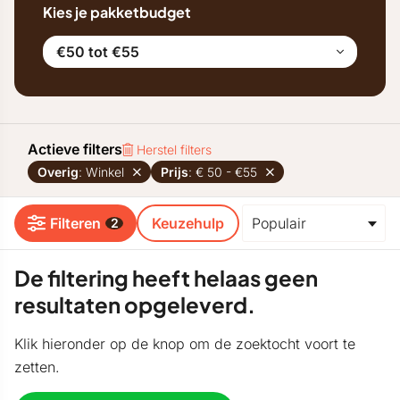
Kies je pakketbudget
€50 tot €55
Actieve filters
Herstel filters
Overig
: Winkel
Prijs
: € 50 - €55
Filteren
Keuzehulp
2
De filtering heeft helaas geen
resultaten opgeleverd.
Klik hieronder op de knop om de zoektocht voort te
zetten.