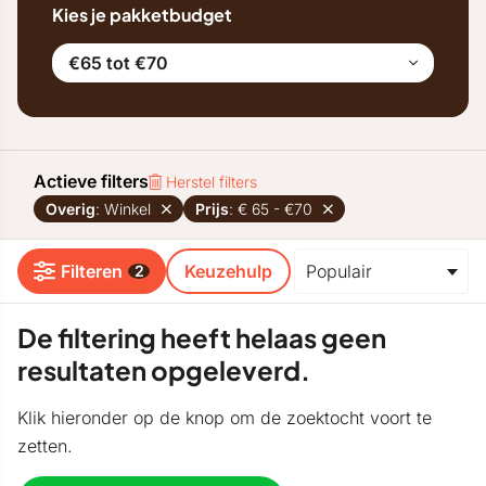
Kies je pakketbudget
€65 tot €70
Actieve filters
Herstel filters
Overig
: Winkel
Prijs
: € 65 - €70
Filteren
Keuzehulp
2
De filtering heeft helaas geen
resultaten opgeleverd.
Klik hieronder op de knop om de zoektocht voort te
zetten.