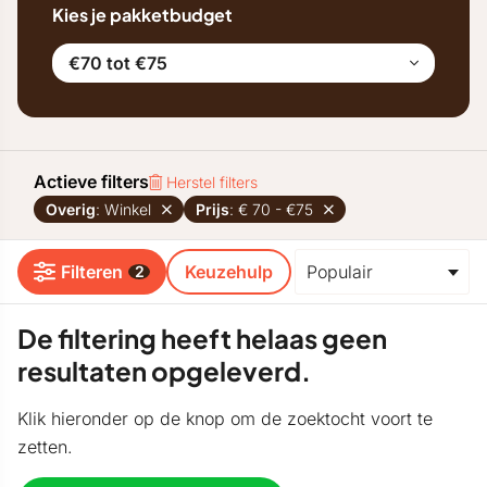
Kies je pakketbudget
€70 tot €75
Actieve filters
Herstel filters
Overig
: Winkel
Prijs
: € 70 - €75
Filteren
Keuzehulp
2
De filtering heeft helaas geen
resultaten opgeleverd.
Klik hieronder op de knop om de zoektocht voort te
zetten.