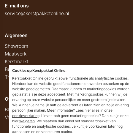
E-mail ons
service@kerstpakketonline.nl
Algemeen
Showroom
Maatwerk
Kerstmarkt
Belastingregels
Cookies op Kerstpakket Online
.
Track & Trace
Kerstpakket Online gebruikt zowel functionele als analytische cookies.
Hierdoor kan de website goed functioneren en worden bezoeken op de
website goed gemeten. Daarnaast kunnen er marketingcookies worden
geplaatst als je deze accepteert. Met marketingcookies kunnen wij de
Overig
ervaring op onze website persoonlijker en meer gestroomlijnd maken.
We kunnen je namelijk nuttige advertenties laten zien en zo je ervaring
Blog
persoonlijker maken. Meer informatie? Lees hier alles in onze
cookieverklaring
. Liever toch geen marketingcookies? Dan kun je deze
Vacatures
hier
weigeren
. We plaatsen dan enkel het standaardpakket van
Goedendag!
functionele en analytische cookies. Je kunt je voorkeuren later nog
Mocht ik je ergens mee
aanpassen op de voorkeuren pagina.