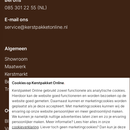
Bel ons
085 301 22 55 (NL)
E-mail ons
service@kerstpakketonline.nl
Algemeen
Showroom
Maatwerk
Kerstmarkt
Belastingregels
Cookies op Kerstpakket Online
.
Track & Trace
Kerstpakket Online gebruikt zowel functionele als analytische cookies.
Hierdoor kan de website goed functioneren en worden bezoeken op de
website goed gemeten. Daarnaast kunnen er marketingcookies worden
geplaatst als je deze accepteert. Met marketingcookies kunnen wij de
Overig
ervaring op onze website persoonlijker en meer gestroomlijnd maken.
We kunnen je namelijk nuttige advertenties laten zien en zo je ervaring
Blog
persoonlijker maken. Meer informatie? Lees hier alles in onze
cookieverklaring
. Liever toch geen marketingcookies? Dan kun je deze
Vacatures