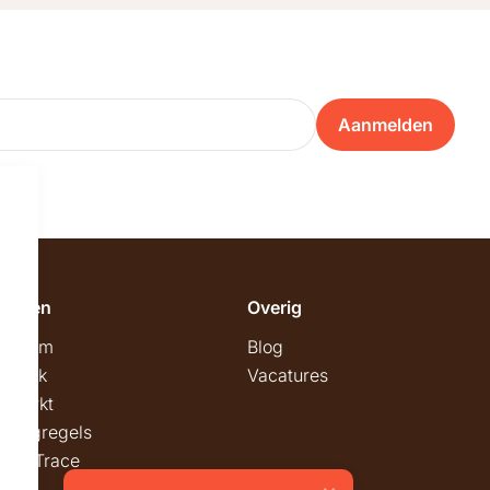
Aanmelden
emeen
Overig
wroom
Blog
twerk
Vacatures
stmarkt
stingregels
ck & Trace