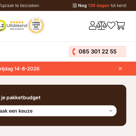
fspraak te bezoeken
Nog
139 dagen
tot kerst
Uitstekend
.2
beoordeeld
085 301 22 55
vrijdag 14-8-2026
s je pakketbudget
aak een keuze