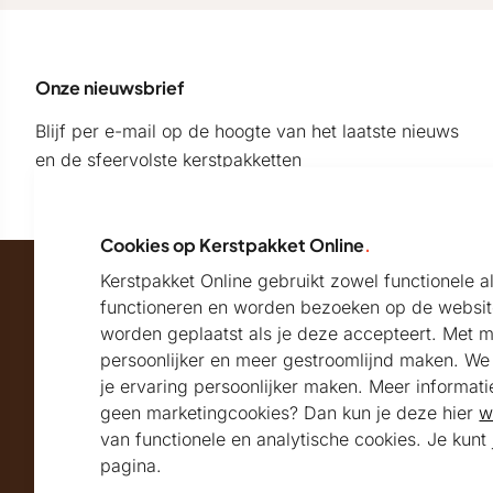
Onze nieuwsbrief
Blijf per e-mail op de hoogte van het laatste nieuws
en de sfeervolste kerstpakketten
Cookies op Kerstpakket Online
.
Kerstpakket Online gebruikt zowel functionele 
Maatschappelijk partner van
functioneren en worden bezoeken op de websit
worden geplaatst als je deze accepteert. Met 
persoonlijker en meer gestroomlijnd maken. We k
Beoordeeld met
je ervaring persoonlijker maken. Meer informati
geen marketingcookies? Dan kun je deze hier
w
9.2
Uitstekend
beoordeeld
van functionele en analytische cookies. Je kun
Volg ons
pagina.