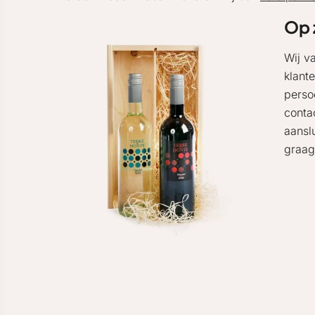
Op 
Wij v
klant
perso
conta
aansl
graag