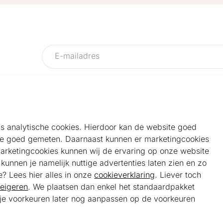
als analytische cookies. Hierdoor kan de website goed
e goed gemeten. Daarnaast kunnen er marketingcookies
Helpdesk
Alg
marketingcookies kunnen wij de ervaring op onze website
Veelgestelde vragen
Sho
unnen je namelijk nuttige advertenties laten zien en zo
Klantenservice
Maa
e? Lees hier alles in onze
cookieverklaring
. Liever toch
Ker
eigeren
. We plaatsen dan enkel het standaardpakket
Bel ons
Bela
t je voorkeuren later nog aanpassen op de voorkeuren
085 301 22 55 (NL)
Tra