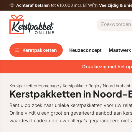
Achteraf betalen
tot €10.000 incl. BTW
Veelzijdig & un
Kerstpakketten
Keuzeconcept
Maatwerk
Druk bezig met het up
Kerstpakketten Homepage
/
Kerstpakket
/
Regio
/
Noord brabant
Kerstpakketten in Noord-
Bent u op zoek naar unieke kerstpakketten voor uw relat
Online vindt u een groot en gevarieerd aanbod aan kerst
waardevol cadeau die uw collega’s gegarandeerd niet z