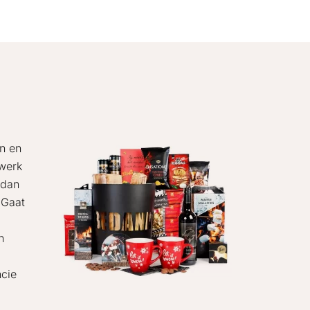
en en
 werk
 dan
 Gaat
n
ncie