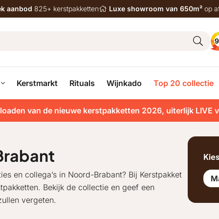
iek aanbod
825+ kerstpakketten
Luxe showroom van 650m²
op a
9
Kerstmarkt
Rituals
Wijnkado
Top 20 collectie
loaden van de nieuwe kerstpakketten 2026, uiterlijk LIVE 
Brabant
Kie
ies en collega’s in Noord-Brabant? Bij Kerstpakket
M
pakketten. Bekijk de collectie en geef een
ullen vergeten.