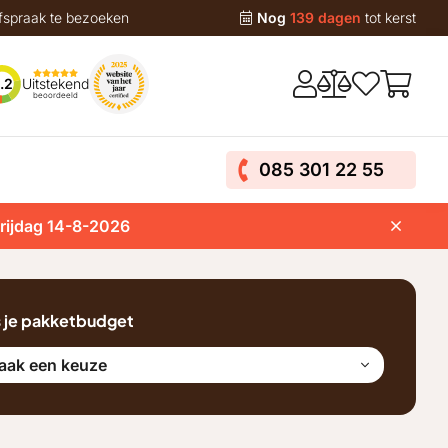
fspraak te bezoeken
Nog
139 dagen
tot kerst
Uitstekend
.2
beoordeeld
085 301 22 55
vrijdag 14-8-2026
s je pakketbudget
aak een keuze