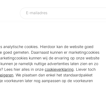
als analytische cookies. Hierdoor kan de website goed
e goed gemeten. Daarnaast kunnen er marketingcookies
Helpdesk
Alg
marketingcookies kunnen wij de ervaring op onze website
Veelgestelde vragen
Sho
unnen je namelijk nuttige advertenties laten zien en zo
Klantenservice
Maa
e? Lees hier alles in onze
cookieverklaring
. Liever toch
Ker
eigeren
. We plaatsen dan enkel het standaardpakket
Bel ons
Bela
t je voorkeuren later nog aanpassen op de voorkeuren
085 301 22 55 (NL)
Tra
E-mail ons
service@kerstpakketonline.nl