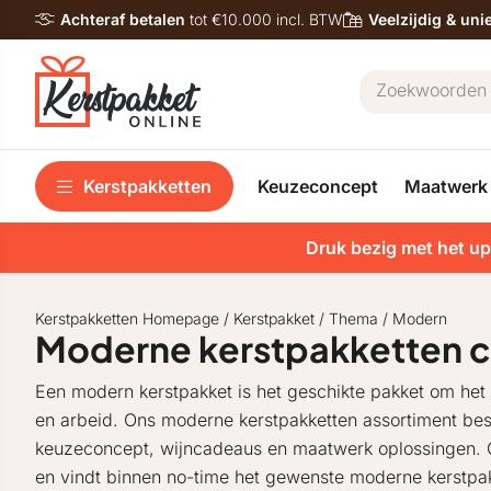
Achteraf betalen
tot €10.000 incl. BTW
Veelzijdig & un
Kerstpakketten
Keuzeconcept
Maatwerk
Druk bezig met het up
Kerstpakketten Homepage
/
Kerstpakket
/
Thema
/
Modern
Moderne kerstpakketten co
Een modern kerstpakket is het geschikte pakket om het
en arbeid. Ons moderne kerstpakketten assortiment bes
keuzeconcept, wijncadeaus en maatwerk oplossingen. Ge
en vindt binnen no-time het gewenste moderne kerstpak