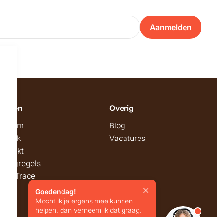
Aanmelden
emeen
Overig
wroom
Blog
twerk
Vacatures
stmarkt
stingregels
ck & Trace
Goedendag!
Mocht ik je ergens mee kunnen
helpen, dan verneem ik dat graag.