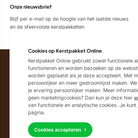
Onze nieuwsbrief
Blijf per e-mail op de hoogte van het laatste nieuws
en de sfeervolste kerstpakketten
Cookies op Kerstpakket Online
.
Kerstpakket Online gebruikt zowel functionele 
Maatschappelijk partner van
functioneren en worden bezoeken op de websit
worden geplaatst als je deze accepteert. Met 
persoonlijker en meer gestroomlijnd maken. We k
Beoordeeld met
je ervaring persoonlijker maken. Meer informati
geen marketingcookies? Dan kun je deze hier
w
9.2
Uitstekend
beoordeeld
van functionele en analytische cookies. Je kun
Volg ons
pagina.
Cookies accepteren