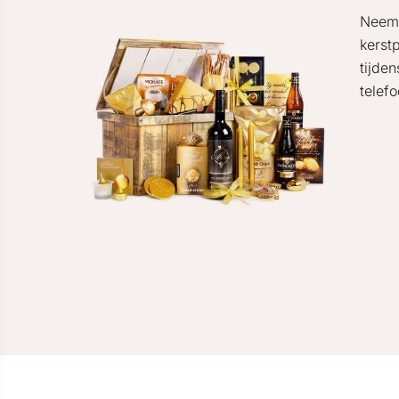
Neem 
kerst
tijde
telef