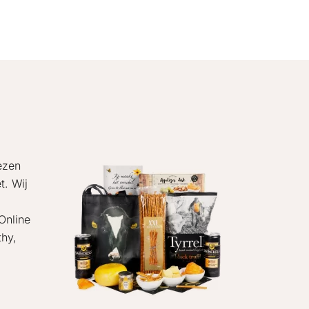
iezen
t. Wij
Online
thy,