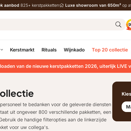
iek aanbod
825+ kerstpakketten
Luxe showroom van 650m²
op a
9
Kerstmarkt
Rituals
Wijnkado
Top 20 collectie
loaden van de nieuwe kerstpakketten 2026, uiterlijk LIVE 
llectie
Kie
 personeel te bedanken voor de geleverde diensten
M
taat uit ongeveer 800 verschillende pakketten, een
bruik de handige filteropties aan de linkerzijde
ket voor uw collega's.