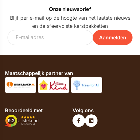
Onze nieuwsbrief
Blijf per e-mail op de hoogte van het laatste nieuws
en de sfeervolste kerstpakketten
Aanmelden
Maatschappelijk partner van
Beoordeeld met
Volg ons
9.2
Uitstekend
beoordeeld