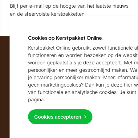
Blijf per e-mail op de hoogte van het laatste nieuws
en de sfeervolste kerstpakketten
Cookies op Kerstpakket Online
.
Kerstpakket Online gebruikt zowel functionele 
Maatschappelijk partner van
functioneren en worden bezoeken op de websit
worden geplaatst als je deze accepteert. Met 
persoonlijker en meer gestroomlijnd maken. We k
Beoordeeld met
je ervaring persoonlijker maken. Meer informati
geen marketingcookies? Dan kun je deze hier
w
9.2
Uitstekend
beoordeeld
van functionele en analytische cookies. Je kun
Volg ons
pagina.
Cookies accepteren