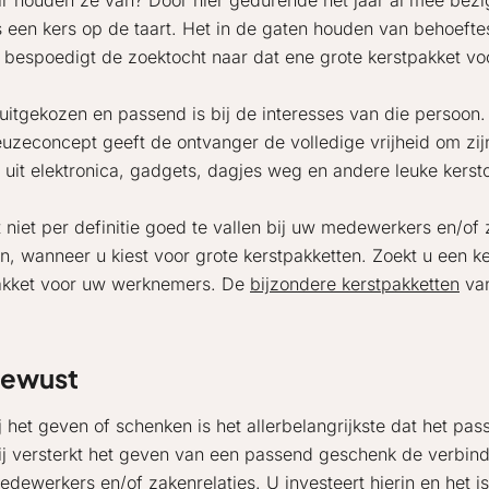
 houden ze van? Door hier gedurende het jaar al mee bezi
s een kers op de taart. Het in de gaten houden van behoefte
 bespoedigt de zoektocht naar dat ene grote kerstpakket v
 uitgekozen en passend is bij de interesses van die persoo
zeconcept geeft de ontvanger de volledige vrijheid om zijn 
l uit elektronica, gadgets, dagjes weg en andere leuke kers
 niet per definitie goed te vallen bij uw medewerkers en/of
n, wanneer u kiest voor grote kerstpakketten. Zoekt u een k
pakket voor uw werknemers. De
bijzondere kerstpakketten
van
bewust
t geven of schenken is het allerbelangrijkste dat het passen
ij versterkt het geven van een passend geschenk de verbindi
ewerkers en/of zakenrelaties. U investeert hierin en het is d