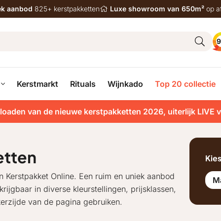
iek aanbod
825+ kerstpakketten
Luxe showroom van 650m²
op a
9
Kerstmarkt
Rituals
Wijnkado
Top 20 collectie
loaden van de nieuwe kerstpakketten 2026, uiterlijk LIVE 
etten
Kie
n Kerstpakket Online. Een ruim en uniek aanbod
M
ijgbaar in diverse kleurstellingen, prijsklassen,
nkerzijde van de pagina gebruiken.