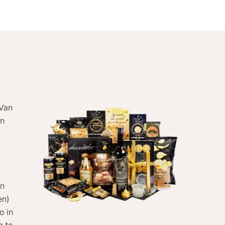
 Van
en
en
en)
o in