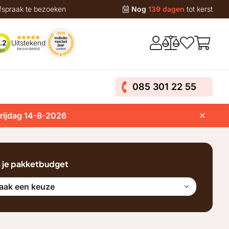
fspraak te bezoeken
Nog
139 dagen
tot kerst
Uitstekend
.2
beoordeeld
085 301 22 55
vrijdag 14-8-2026
s je pakketbudget
aak een keuze