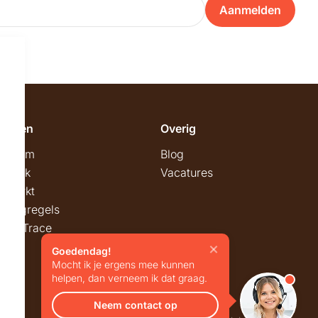
Aanmelden
emeen
Overig
wroom
Blog
twerk
Vacatures
stmarkt
stingregels
ck & Trace
Goedendag!
Mocht ik je ergens mee kunnen
helpen, dan verneem ik dat graag.
Neem contact op