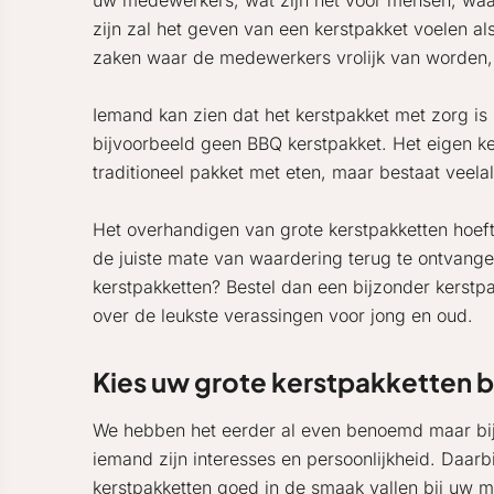
uw medewerkers, wat zijn het voor mensen, waar
zijn zal het geven van een kerstpakket voelen al
zaken waar de medewerkers vrolijk van worden,
Iemand kan zien dat het kerstpakket met zorg is
bijvoorbeeld geen BBQ kerstpakket. Het eigen keu
traditioneel pakket met eten, maar bestaat veela
Het overhandigen van grote kerstpakketten hoeft
de juiste mate van waardering terug te ontvange
kerstpakketten? Bestel dan een bijzonder kerst
over de leukste verassingen voor jong en oud.
Kies uw grote kerstpakketten 
We hebben het eerder al even benoemd maar bij he
iemand zijn interesses en persoonlijkheid. Daarb
kerstpakketten goed in de smaak vallen bij uw med