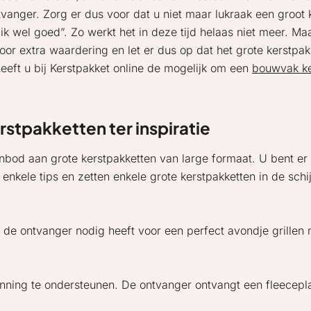
anger. Zorg er dus voor dat u niet maar lukraak een groot ke
k wel goed”. Zo werkt het in deze tijd helaas niet meer. Maa
 voor extra waardering en let er dus op dat het grote kerstp
eft u bij Kerstpakket online de mogelijk om een
bouwvak ke
stpakketten ter inspiratie
bod aan grote kerstpakketten van large formaat. U bent er 
kele tips en zetten enkele grote kerstpakketten in de schi
 de ontvanger nodig heeft voor een perfect avondje grillen 
anning te ondersteunen. De ontvanger ontvangt een fleecepla