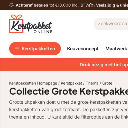
Achteraf betalen
tot €10.000 incl. BTW
Veelzijdig & un
Kerstpakketten
Keuzeconcept
Maatwerk
Druk bezig met het up
Kerstpakketten Homepage
/
Kerstpakket
/
Thema
/
Grote
Collectie Grote Kerstpakk
Groots uitpakken doet u met de grote kerstpakketten va
kerstpakketten van groot formaat. De pakketten zijn verkr
thema en inhoud. U kunt altijd de filteropties aan de li