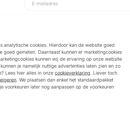
als analytische cookies. Hierdoor kan de website goed
e goed gemeten. Daarnaast kunnen er marketingcookies
Helpdesk
Alg
marketingcookies kunnen wij de ervaring op onze website
Veelgestelde vragen
Sho
unnen je namelijk nuttige advertenties laten zien en zo
Klantenservice
Maa
e? Lees hier alles in onze
cookieverklaring
. Liever toch
Ker
eigeren
. We plaatsen dan enkel het standaardpakket
Bel ons
Bela
t je voorkeuren later nog aanpassen op de voorkeuren
085 301 22 55 (NL)
Tra
E-mail ons
service@kerstpakketonline.nl