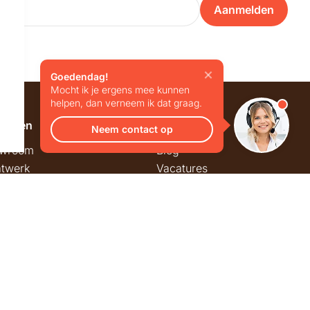
Aanmelden
Goedendag!
Mocht ik je ergens mee kunnen
helpen, dan verneem ik dat graag.
emeen
Overig
Neem contact op
wroom
Blog
twerk
Vacatures
stmarkt
stingregels
ck & Trace