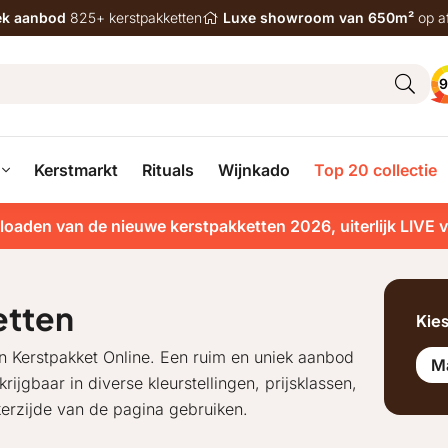
iek aanbod
825+ kerstpakketten
Luxe showroom van 650m²
op a
9
Kerstmarkt
Rituals
Wijnkado
Top 20 collectie
loaden van de nieuwe kerstpakketten 2026, uiterlijk LIVE 
etten
Kie
n Kerstpakket Online. Een ruim en uniek aanbod
M
ijgbaar in diverse kleurstellingen, prijsklassen,
nkerzijde van de pagina gebruiken.