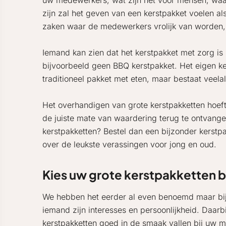
uw medewerkers, wat zijn het voor mensen, waar
zijn zal het geven van een kerstpakket voelen al
zaken waar de medewerkers vrolijk van worden,
Iemand kan zien dat het kerstpakket met zorg is
bijvoorbeeld geen BBQ kerstpakket. Het eigen keu
traditioneel pakket met eten, maar bestaat veela
Het overhandigen van grote kerstpakketten hoeft
de juiste mate van waardering terug te ontvange
kerstpakketten? Bestel dan een bijzonder kerst
over de leukste verassingen voor jong en oud.
Kies uw grote kerstpakketten 
We hebben het eerder al even benoemd maar bij he
iemand zijn interesses en persoonlijkheid. Daarb
kerstpakketten goed in de smaak vallen bij uw med