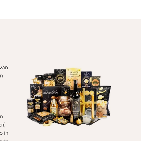
 Van
en
en
en)
o in