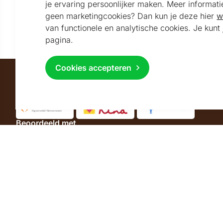
je ervaring persoonlijker maken. Meer informati
Blijf per e-mail op de hoogte van het laatste nieuws
geen marketingcookies? Dan kun je deze hier
w
en de sfeervolste kerstpakketten
van functionele en analytische cookies. Je kun
pagina.
Cookies accepteren
Maatschappelijk partner van
Beoordeeld met
9.2
Uitstekend
beoordeeld
Volg ons