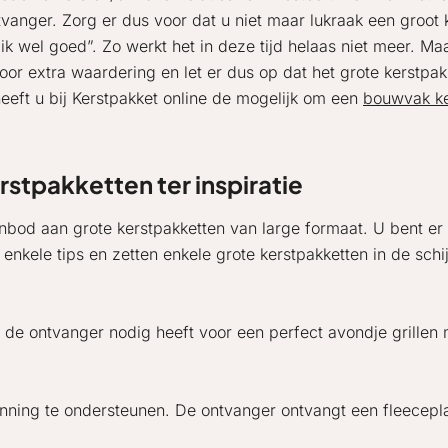
anger. Zorg er dus voor dat u niet maar lukraak een groot ke
k wel goed”. Zo werkt het in deze tijd helaas niet meer. Maa
 voor extra waardering en let er dus op dat het grote kerstp
eft u bij Kerstpakket online de mogelijk om een
bouwvak ke
stpakketten ter inspiratie
bod aan grote kerstpakketten van large formaat. U bent er 
kele tips en zetten enkele grote kerstpakketten in de schi
 de ontvanger nodig heeft voor een perfect avondje grillen 
anning te ondersteunen. De ontvanger ontvangt een fleecepla