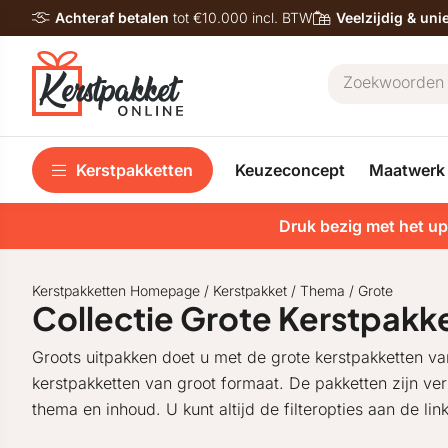
Achteraf betalen
tot €10.000 incl. BTW
Veelzijdig & un
Kerstpakketten
Keuzeconcept
Maatwerk
Druk bezig met het up
Kerstpakketten Homepage
/
Kerstpakket
/
Thema
/
Grote
Collectie Grote Kerstpakk
Groots uitpakken doet u met de grote kerstpakketten va
kerstpakketten van groot formaat. De pakketten zijn verkr
thema en inhoud. U kunt altijd de filteropties aan de li