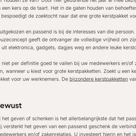
 houden ze van? Door hier gedurende het jaar al mee bezi
s een kers op de taart. Het in de gaten houden van behoefte
 bespoedigt de zoektocht naar dat ene grote kerstpakket v
 uitgekozen en passend is bij de interesses van die persoo
zeconcept geeft de ontvanger de volledige vrijheid om zijn 
l uit elektronica, gadgets, dagjes weg en andere leuke kers
 niet per definitie goed te vallen bij uw medewerkers en/of
n, wanneer u kiest voor grote kerstpakketten. Zoekt u een k
pakket voor uw werknemers. De
bijzondere kerstpakketten
van
bewust
t geven of schenken is het allerbelangrijkste dat het passen
ij versterkt het geven van een passend geschenk de verbindi
ewerkers en/of zakenrelaties. U investeert hierin en het is d