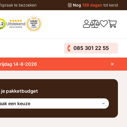
fspraak te bezoeken
Nog
139 dagen
tot kerst
Uitstekend
.2
beoordeeld
085 301 22 55
vrijdag 14-8-2026
s je pakketbudget
aak een keuze