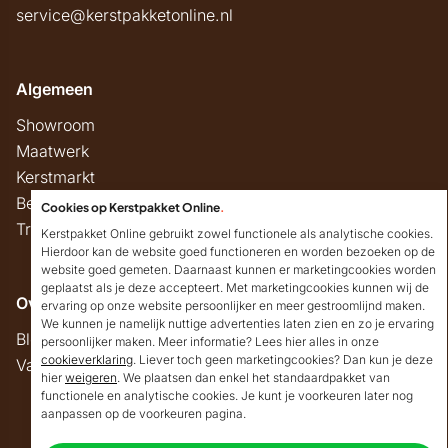
service@kerstpakketonline.nl
Algemeen
Showroom
Maatwerk
Kerstmarkt
Belastingregels
Cookies op Kerstpakket Online
.
Track & Trace
Kerstpakket Online gebruikt zowel functionele als analytische cookies.
Hierdoor kan de website goed functioneren en worden bezoeken op de
website goed gemeten. Daarnaast kunnen er marketingcookies worden
geplaatst als je deze accepteert. Met marketingcookies kunnen wij de
Overig
ervaring op onze website persoonlijker en meer gestroomlijnd maken.
We kunnen je namelijk nuttige advertenties laten zien en zo je ervaring
Blog
persoonlijker maken. Meer informatie? Lees hier alles in onze
cookieverklaring
. Liever toch geen marketingcookies? Dan kun je deze
Vacatures
hier
weigeren
. We plaatsen dan enkel het standaardpakket van
Goedendag!
functionele en analytische cookies. Je kunt je voorkeuren later nog
Mocht ik je ergens mee
aanpassen op de voorkeuren pagina.
kunnen helpen, dan
Copyright © 2026 Kerstpakket Online
verneem ik dat graag.