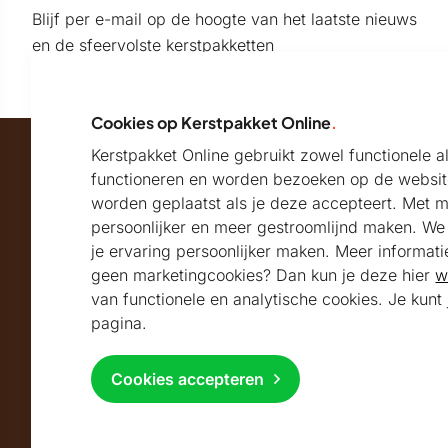
Blijf per e-mail op de hoogte van het laatste nieuws
en de sfeervolste kerstpakketten
Cookies op Kerstpakket Online
.
Kerstpakket Online gebruikt zowel functionele 
Maatschappelijk partner van
functioneren en worden bezoeken op de websit
worden geplaatst als je deze accepteert. Met 
persoonlijker en meer gestroomlijnd maken. We k
Beoordeeld met
je ervaring persoonlijker maken. Meer informati
geen marketingcookies? Dan kun je deze hier
w
9.2
Uitstekend
beoordeeld
van functionele en analytische cookies. Je kun
Volg ons
pagina.
Cookies accepteren