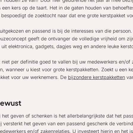
 houden ze van? Door hier gedurende het jaar al mee bezi
s een kers op de taart. Het in de gaten houden van behoefte
 bespoedigt de zoektocht naar dat ene grote kerstpakket v
 uitgekozen en passend is bij de interesses van die persoo
zeconcept geeft de ontvanger de volledige vrijheid om zijn 
l uit elektronica, gadgets, dagjes weg en andere leuke kers
 niet per definitie goed te vallen bij uw medewerkers en/of
n, wanneer u kiest voor grote kerstpakketten. Zoekt u een k
pakket voor uw werknemers. De
bijzondere kerstpakketten
van
bewust
t geven of schenken is het allerbelangrijkste dat het passen
ij versterkt het geven van een passend geschenk de verbindi
ewerkers en/of zakenrelaties. U investeert hierin en het is d