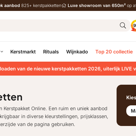
iek aanbod
825+ kerstpakketten
Luxe showroom van 650m²
op a
9
Kerstmarkt
Rituals
Wijnkado
Top 20 collectie
loaden van de nieuwe kerstpakketten 2026, uiterlijk LIVE 
etten
Kie
n Kerstpakket Online. Een ruim en uniek aanbod
M
ijgbaar in diverse kleurstellingen, prijsklassen,
nkerzijde van de pagina gebruiken.