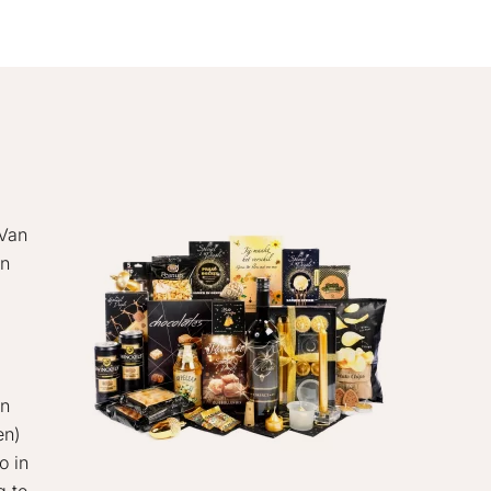
 Van
en
en
en)
o in