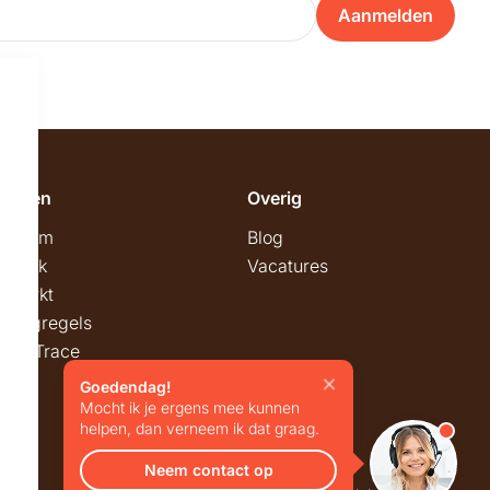
Aanmelden
emeen
Overig
wroom
Blog
twerk
Vacatures
stmarkt
stingregels
ck & Trace
Goedendag!
Mocht ik je ergens mee kunnen
helpen, dan verneem ik dat graag.
Neem contact op