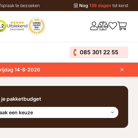
fspraak te bezoeken
Nog
139 dagen
tot kerst
Uitstekend
.2
beoordeeld
085 301 22 55
vrijdag 14-8-2026
s je pakketbudget
aak een keuze