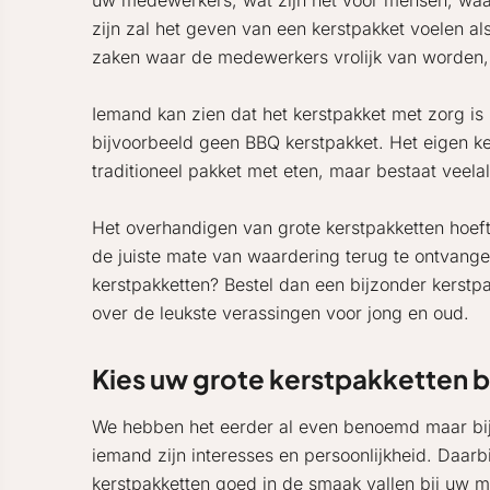
uw medewerkers, wat zijn het voor mensen, waar
zijn zal het geven van een kerstpakket voelen al
zaken waar de medewerkers vrolijk van worden,
Iemand kan zien dat het kerstpakket met zorg is
bijvoorbeeld geen BBQ kerstpakket. Het eigen keu
traditioneel pakket met eten, maar bestaat veela
Het overhandigen van grote kerstpakketten hoeft
de juiste mate van waardering terug te ontvange
kerstpakketten? Bestel dan een bijzonder kerst
over de leukste verassingen voor jong en oud.
Kies uw grote kerstpakketten 
We hebben het eerder al even benoemd maar bij he
iemand zijn interesses en persoonlijkheid. Daarb
kerstpakketten goed in de smaak vallen bij uw med