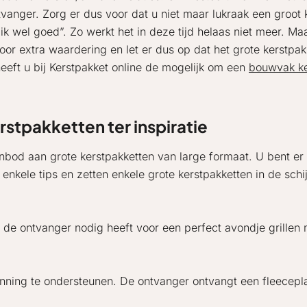
anger. Zorg er dus voor dat u niet maar lukraak een groot ke
k wel goed”. Zo werkt het in deze tijd helaas niet meer. Maa
 voor extra waardering en let er dus op dat het grote kerstp
eft u bij Kerstpakket online de mogelijk om een
bouwvak ke
stpakketten ter inspiratie
bod aan grote kerstpakketten van large formaat. U bent er 
kele tips en zetten enkele grote kerstpakketten in de schi
 de ontvanger nodig heeft voor een perfect avondje grillen 
anning te ondersteunen. De ontvanger ontvangt een fleecepla