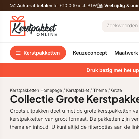
Achteraf betalen
tot €10.000 incl. BTW
Veelzijdig & un
Kerstpakketten
Keuzeconcept
Maatwerk
Druk bezig met het up
Kerstpakketten Homepage
/
Kerstpakket
/
Thema
/
Grote
Collectie Grote Kerstpakk
Groots uitpakken doet u met de grote kerstpakketten va
kerstpakketten van groot formaat. De pakketten zijn verkr
thema en inhoud. U kunt altijd de filteropties aan de li