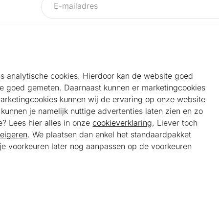
als analytische cookies. Hierdoor kan de website goed
e goed gemeten. Daarnaast kunnen er marketingcookies
Helpdesk
Alg
marketingcookies kunnen wij de ervaring op onze website
Veelgestelde vragen
Sho
unnen je namelijk nuttige advertenties laten zien en zo
Klantenservice
Maa
e? Lees hier alles in onze
cookieverklaring
. Liever toch
Ker
eigeren
. We plaatsen dan enkel het standaardpakket
Bel ons
Bela
t je voorkeuren later nog aanpassen op de voorkeuren
085 301 22 55 (NL)
Tra
E-mail ons
service@kerstpakketonline.nl