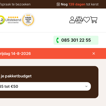
fspraak te bezoeken
Nog
139 dagen
tot kerst
Uitstekend
.2
beoordeeld
085 301 22 55
vrijdag 14-8-2026
s je pakketbudget
45 tot €50