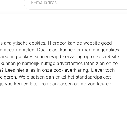
als analytische cookies. Hierdoor kan de website goed
e goed gemeten. Daarnaast kunnen er marketingcookies
Helpdesk
Alg
marketingcookies kunnen wij de ervaring op onze website
Veelgestelde vragen
Sho
unnen je namelijk nuttige advertenties laten zien en zo
Klantenservice
Maa
e? Lees hier alles in onze
cookieverklaring
. Liever toch
Ker
eigeren
. We plaatsen dan enkel het standaardpakket
Bel ons
Bela
t je voorkeuren later nog aanpassen op de voorkeuren
085 301 22 55 (NL)
Tra
E-mail ons
service@kerstpakketonline.nl