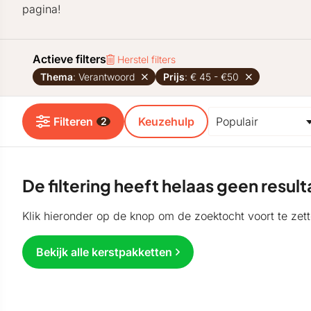
pagina!
Actieve filters
Herstel filters
Thema
: Verantwoord
Prijs
: € 45 - €50
Filteren
Keuzehulp
2
De filtering heeft helaas geen resu
Klik hieronder op de knop om de zoektocht voort te zett
Bekijk alle kerstpakketten