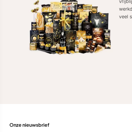
vrijb
werkd
veel 
Onze nieuwsbrief