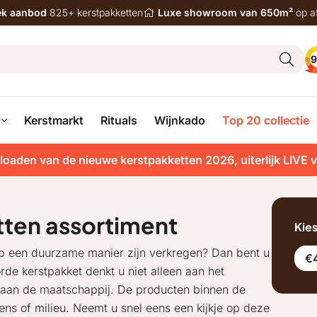
iek aanbod
825+ kerstpakketten
Luxe showroom van 650m²
op a
9
Kerstmarkt
Rituals
Wijnkado
Top 20 collectie
loaden van de nieuwe kerstpakketten 2026, uiterlijk LIVE 
ten assortiment
Kie
op een duurzame manier zijn verkregen? Dan bent u
€
de kerstpakket denkt u niet alleen aan het
k aan de maatschappij. De producten binnen de
ns of milieu. Neemt u snel eens een kijkje op deze