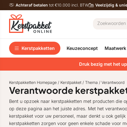
Achteraf betalen
tot €10.000 incl. BTW
Veelzijdig & un
Kerstpakketten
Keuzeconcept
Maatwerk
Druk bezig met het up
Kerstpakketten Homepage
/
Kerstpakket
/
Thema
/
Verantwoord
Verantwoorde kerstpakket
Bent u opzoek naar kerstpakketten met producten die 
op deze pagina aan het juiste adres. Met het verantwoor
kerstpakket voor uw personeel, maar denkt u ook gelij
kerstpakketten zorgen voor geen enkele schade voor me