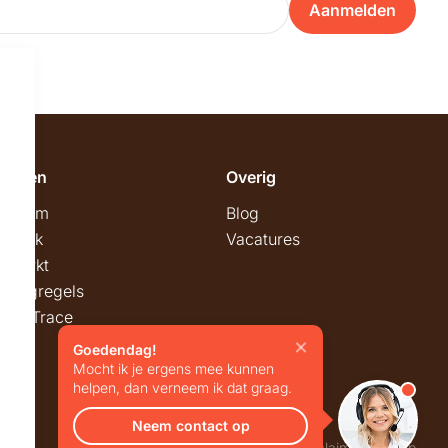
Aanmelden
emeen
Overig
wroom
Blog
twerk
Vacatures
stmarkt
stingregels
ck & Trace
Goedendag!
Mocht ik je ergens mee kunnen
helpen, dan verneem ik dat graag.
Neem contact op
Privacy
Algemene voorwaarden
Disclaimer
Sitemap