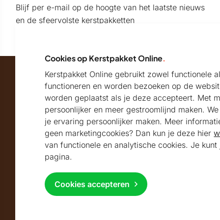
Blijf per e-mail op de hoogte van het laatste nieuws
en de sfeervolste kerstpakketten
Cookies op Kerstpakket Online
.
Kerstpakket Online gebruikt zowel functionele 
Maatschappelijk partner van
functioneren en worden bezoeken op de websit
worden geplaatst als je deze accepteert. Met 
persoonlijker en meer gestroomlijnd maken. We k
Beoordeeld met
je ervaring persoonlijker maken. Meer informati
geen marketingcookies? Dan kun je deze hier
w
9.2
Uitstekend
beoordeeld
van functionele en analytische cookies. Je kun
Volg ons
pagina.
Cookies accepteren
Copyright © 2026 Kerstpakket Online