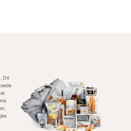
. Dit
 goede
dat
ens
en.
jke